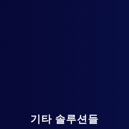
기
타
솔
루
션
들