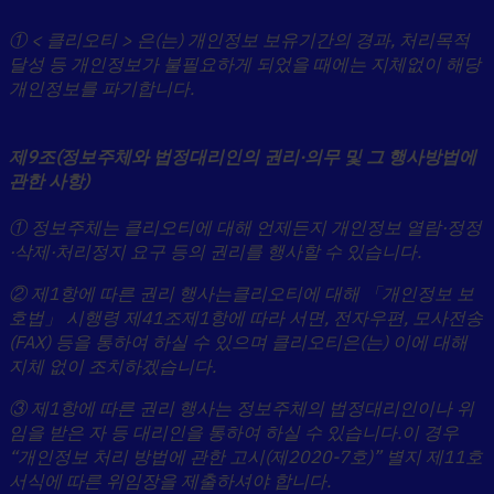
① < 클리오티 > 은(는) 개인정보 보유기간의 경과, 처리목적
달성 등 개인정보가 불필요하게 되었을 때에는 지체없이 해당
개인정보를 파기합니다.
제9조(정보주체와 법정대리인의 권리·의무 및 그 행사방법에
관한 사항)
① 정보주체는 클리오티에 대해 언제든지 개인정보 열람·정정
·삭제·처리정지 요구 등의 권리를 행사할 수 있습니다.
② 제1항에 따른 권리 행사는클리오티에 대해 「개인정보 보
호법」 시행령 제41조제1항에 따라 서면, 전자우편, 모사전송
(FAX) 등을 통하여 하실 수 있으며 클리오티은(는) 이에 대해
지체 없이 조치하겠습니다.
③ 제1항에 따른 권리 행사는 정보주체의 법정대리인이나 위
임을 받은 자 등 대리인을 통하여 하실 수 있습니다.이 경우
“개인정보 처리 방법에 관한 고시(제2020-7호)” 별지 제11호
서식에 따른 위임장을 제출하셔야 합니다.