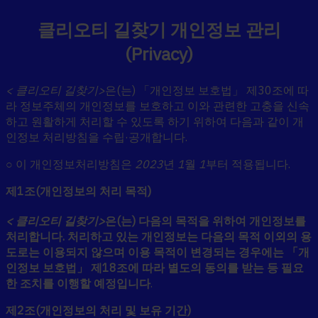
클리오티 길찾기 개인정보 관리
(Privacy)
< 클리오티 길찾기>
은(는) 「개인정보 보호법」 제30조에 따
라 정보주체의 개인정보를 보호하고 이와 관련한 고충을 신속
하고 원활하게 처리할 수 있도록 하기 위하여 다음과 같이 개
인정보 처리방침을 수립·공개합니다.
○ 이 개인정보처리방침은
2023
년
1
월
1
부터 적용됩니다.
제1조(개인정보의 처리 목적)
< 클리오티 길찾기>
은(는) 다음의 목적을 위하여 개인정보를
처리합니다. 처리하고 있는 개인정보는 다음의 목적 이외의 용
도로는 이용되지 않으며 이용 목적이 변경되는 경우에는 「개
인정보 보호법」 제18조에 따라 별도의 동의를 받는 등 필요
한 조치를 이행할 예정입니다
.
제2조(개인정보의 처리 및 보유 기간)