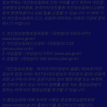
정보주체는 개인정보침해로 인한 구제를 받기 위하여 개인정
보분쟁조정위원회, 한국인터넷진흥원 개인정보침해신고센터
등에 분쟁해결이나 상담 등을 신청할 수 있습니다. 이 밖에 기
타 개인정보침해의 신고, 상담에 대하여는 아래의 기관에 문의
하시기 바랍니다.
1. 개인정보분쟁조정위원회 : (국번없이) 1833-6972
(www.kopico.go.kr)
2. 개인정보침해신고센터 : (국번없이) 118
(privacy.kisa.or.kr)
3. 대검찰청 : (국번없이) 1301 (www.spo.go.kr)
4. 경찰청 : (국번없이) 182 (ecrm.cyber.go.kr)
「개인정보보호법」제35조(개인정보의 열람), 제36조(개인
정보의 정정·삭제), 제37조(개인정보의 처리정지 등)의 규정에
의한 요구에 대 하여 공공기관의 장이 행한 처분 또는 부작위
로 인하여 권리 또는 이익의 침해를 받은 자는 행정심판법이
정하는 바에 따라 행정심판을 청구할 수 있습니다.
※ 행정심판에 대해 자세한 사항은 중앙행정심판위원회
(www.simpan.go.kr) 홈페이지를 참고하시기 바랍니다.