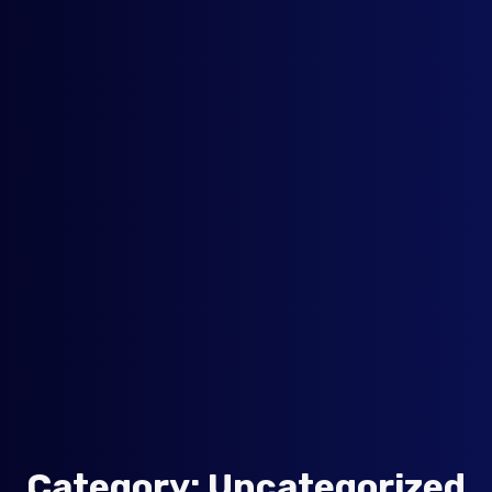
C
a
t
e
g
o
r
y
:
U
n
c
a
t
e
g
o
r
i
z
e
d